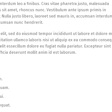
 interdum leo a finibus. Cras vitae pharetra justo, malesuada
s sit amet, rhoncus nunc. Vestibulum ante ipsum primis in
e; Nulla justo libero, laoreet sed mauris in, accumsan interdu
accumsan nunc hendrerit.
 elit, sed do eiusmod tempor incididunt ut labore et dolore 
itation ullamco laboris nisi ut aliquip ex ea commodo conseq
lit essecillum dolore eu fugiat nulla pariatur. Excepteur sint
ficia deserunt mollit anim id est laborum.
m.
quam.
ui.
equat.