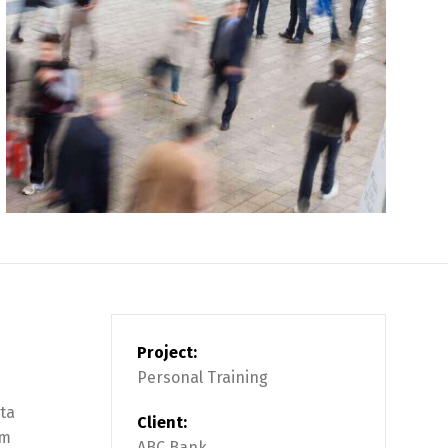
Project:
Personal Training
rta
Client:
am
ABC Bank